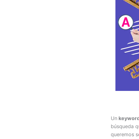
Un
keyword
búsqueda qu
queremos se