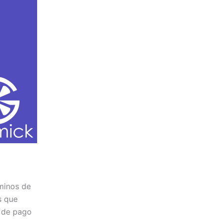
rminos de
s que
o de pago