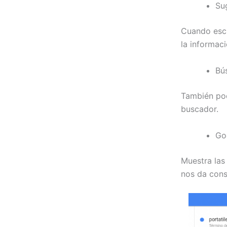
Su
Cuando escr
la informac
Bú
También pod
buscador.
Go
Muestra las
nos da cons