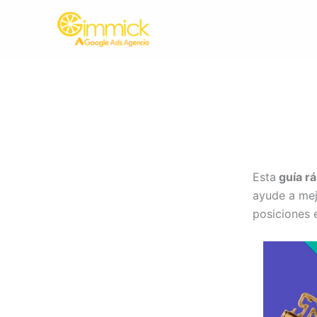
Ir
al
contenido
Esta
guía r
ayude a mej
posiciones 