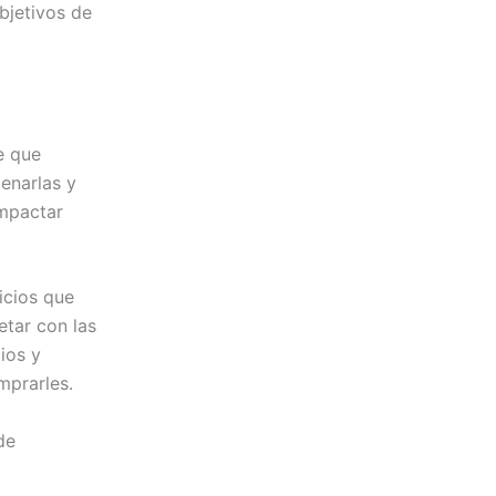
objetivos de
e que
denarlas y
impactar
icios que
etar con las
ios y
mprarles.
de